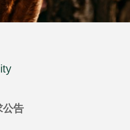
ity
求公告