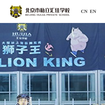
CN
EN